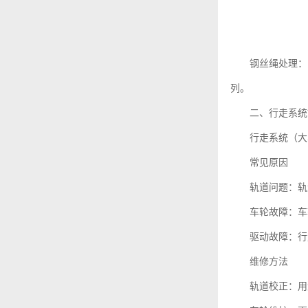
钢丝绳处理：
列。
二、行走系统
行走系统（大
常见原因
轨道问题：轨
车轮故障：车
驱动故障：行
维修方法
轨道校正：用