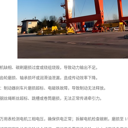
机缺相、碳刷磨损过度或绕组烧毁，导致动力输出不足。
齿轮磨损、轴承损坏或润滑油泄漏，造成传动效率下降。
：制动器刹车片磨损超标、电磁铁故障，导致制动无法释放。
钢丝绳断丝超标、跳槽或卷筒磨损，无法正常传递牵引力。
万用表检测电机三相电压，确保供电正常；拆解电机检查碳刷，磨损至 1/