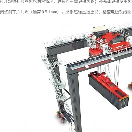
打开观察孔检查齿轮啮合情况，磨损严重需更换齿轮；补充或更换专用齿
调整刹车片间隙（通常 0.5-1mm），磨损超标直接更换；检查电磁铁