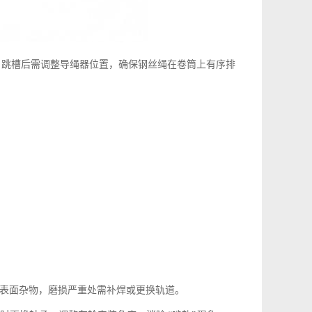
更换；跳槽后需调整导绳器位置，确保钢丝绳在卷筒上有序排
道表面杂物，磨损严重处需补焊或更换轨道。