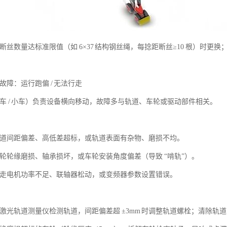
断丝数量达标准限值（如 6×37 结构钢丝绳，每捻距断丝≥10 根）时
故障：运行跑偏 / 无法行走
车 / 小车）负责设备横向移动，故障多与轨道、车轮或驱动部件相关。
道间距偏差、高低差超标，或轨道表面有杂物、磨损不均。
轮轮缘磨损、轴承损坏，或车轮安装角度偏差（导致 “啃轨”）。
走电机功率不足、联轴器松动，或变频器参数设置错误。
激光轨道测量仪检测轨道，间距偏差超 ±3mm 时调整轨道螺栓；清除轨