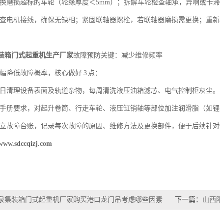
换磨损超标的车轮（轮缘厚度＜5mm）；拆解车轮检查轴承，异响或卡滞时
查电机接线，确保无缺相；紧固联轴器螺栓，若联轴器磨损需更换；重新
装箱门式起重机生产厂家
故障预防关键：减少维修频率
幅降低故障概率，核心做好 3 点：
日清理设备表面及轨道杂物，每周清洗液压油箱滤芯、电气控制柜灰尘。
手册要求，对起升卷筒、行走车轮、液压缸销轴等部位加注润滑脂（如锂
立故障台账，记录每次故障的原因、维修方法及更换部件，便于后续针对
ww.sdccqizj.com
泉集装箱门式起重机厂家购买港口龙门吊考虑哪些因素
下一篇：
山西