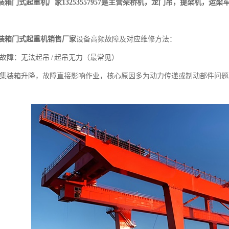
装箱门式起重机厂家
13253557957是主营架桥机，龙门吊，提梁机，
装箱门式起重机销售厂家
设备高频故障及对应维修方法：
故障：无法起吊 / 起吊无力（最常见）
集装箱升降，故障直接影响作业，核心原因多为动力传递或制动部件问题